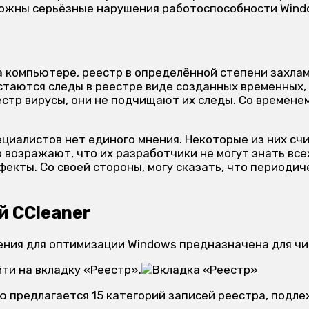
можны серьёзные нарушения работоспособности Wind
а компьютере, реестр в определённой степени захлам
стаются следы в реестре виде созданных временных,
естр вирусы, они не подчищают их следы. Со времене
циалистов нет единого мнения. Некоторые из них сч
возражают, что их разработчики не могут знать все
екты. Со своей стороны, могу сказать, что периодич
й CCleaner
ения для оптимизации Windows предназначена для чи
йти на вкладку «Реестр».
ию предлагается 15 категорий записей реестра, под