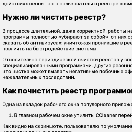
действиях неопытного пользователя в реестре воз
Нужно ли чистить реестр?
В процессе длительной, даже корректной, работы н
программы полностью «убирают за собой»: от них о
сказать об антивирусах: уничтожая проникшие в ре
повлиять на быстродействие системы.
Относительно периодической очистки реестра у спе
специализированными программами. Другие резонно 
что чистка может вызвать негативные побочные эфф
нежелательных последствий.
Как почистить реестр программо
Одна из вкладок рабочего окна популярного прилож
В главном рабочем окне утилиты CCleaner пере
Как видно на скриншоте, пользователю по умолчан
ненужных данных в реестре.