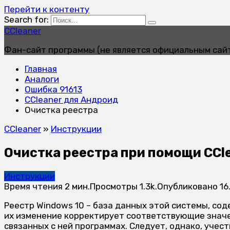
Перейти к контенту
Search for:
CCleaner
Фан-сайт программы (не является официальным сай
Главная
Аналоги
Ошибка 91613
CCleaner для Андроид
Очистка реестра
CCleaner
»
Инструкции
Очистка реестра при помощи CCl
Инструкции
Время чтения
2 мин.
Просмотры
1.3k.
Опубликовано
16
Реестр Windows 10 – база данных этой системы, со
их изменение корректирует соответствующие значен
связанных с ней программах. Следует, однако, уче